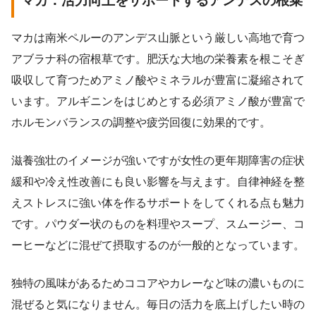
マカ：活力向上をサポートするアンデスの根菜
マカは南米ペルーのアンデス山脈という厳しい高地で育つ
アブラナ科の宿根草です。肥沃な大地の栄養素を根こそぎ
吸収して育つためアミノ酸やミネラルが豊富に凝縮されて
います。アルギニンをはじめとする必須アミノ酸が豊富で
ホルモンバランスの調整や疲労回復に効果的です。
滋養強壮のイメージが強いですが女性の更年期障害の症状
緩和や冷え性改善にも良い影響を与えます。自律神経を整
えストレスに強い体を作るサポートをしてくれる点も魅力
です。パウダー状のものを料理やスープ、スムージー、コ
ーヒーなどに混ぜて摂取するのが一般的となっています。
独特の風味があるためココアやカレーなど味の濃いものに
混ぜると気になりません。毎日の活力を底上げしたい時の